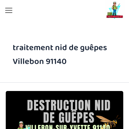
Aller
au
contenu
traitement nid de guêpes
Villebon 91140