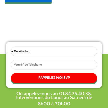
Sélectionnez
une
Tel
prestations
RAPPELEZ MOI SVP
Où appelez-nous au 01.84.25.40.38.
Interventions du Lundi au Samedi de
8h00 à 20h00