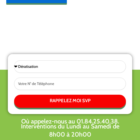
Sélectionnez
une
Tel
prestations
RAPPELEZ MOI SVP
Où appelez-nous au 01.84.25.40.38.
Interventions du Lundi au Samedi de
8h00 à 20h00