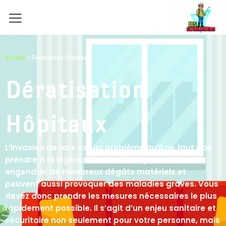
Aller
au
contenu
Accueil
»
Dératisation Hôpitaux
Dératisation
Hôpitaux
L’invasion de rats est un problème qu’il ne faut pas
prendre à la légère. Ces bestioles peuvent
engendrer de nombreux dégâts matériels et
peuvent aussi provoquer des maladies graves. Vous
devez donc prendre les mesures nécessaires le plus
rapidement possible. Il s’agit d’un enjeu sanitaire et
sécuritaire non seulement pour votre personne, mais