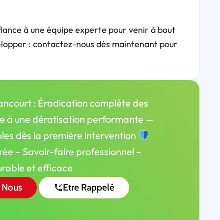
fiance à une équipe experte pour venir à bout
évelopper : contactez-nous dès maintenant pour
ancourt : Éradication complète des
ce à une dératisation performante —
bles dès la première intervention
rée – Savoir-faire professionnel –
rable et efficace
 Nous
Etre Rappelé