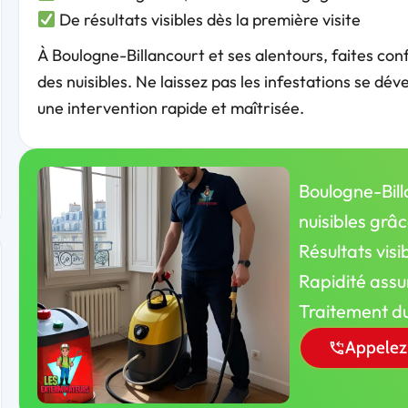
De résultats visibles dès la première visite
À Boulogne-Billancourt et ses alentours, faites con
des nuisibles. Ne laissez pas les infestations se d
une intervention rapide et maîtrisée.
Boulogne-Bill
nuisibles grâ
Résultats visi
Rapidité assu
Traitement du
Appelez