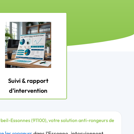
Suivi & rapport
d’intervention
rbeil-Essonnes (91100), votre solution anti-rongeurs de
dans l’Essonne, interviennent
re les rongeurs