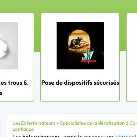
es trous &
Pose de dispositifs sécurisés
s
Les Exterminateurs – Spécialistes de la dératisation à Co
confiance
Les Exterminateurs, experts reconnus en
lutte cont