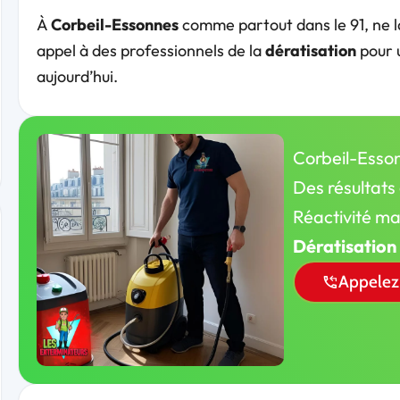
À
Corbeil-Essonnes
comme partout dans le 91, ne lai
appel à des professionnels de la
dératisation
pour u
aujourd’hui.
Corbeil-Esson
Des résultats
Réactivité m
Dératisation
Appelez