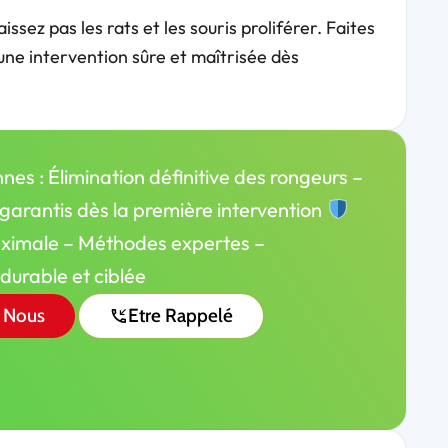
ssez pas les rats et les souris proliférer. Faites
ne intervention sûre et maîtrisée dès
nes : Élimination définitive des rongeurs –
 garantis dès la première intervention
aximale – Méthodes expertes –
durable et ciblée
 Nous
Etre Rappelé