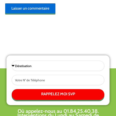
Sélectionnez
une
Tel
prestations
RAPPELEZ MOI SVP
Où appelez-nous au 01.84.25.40.38.
Interventions du Lundi au Samedi de