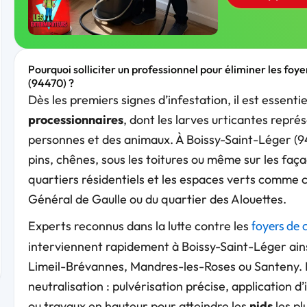
Pourquoi solliciter un professionnel pour éliminer les foy
(94470) ?
Dès les premiers signes d’infestation, il est essent
processionnaires
, dont les larves urticantes repré
personnes et des animaux. À Boissy-Saint-Léger (944
pins, chênes, sous les toitures ou même sur les faç
quartiers résidentiels et les espaces verts comme 
Général de Gaulle ou du quartier des Alouettes.
Experts reconnus dans la lutte contre les
foyers de c
interviennent rapidement à Boissy-Saint-Léger ains
Limeil-Brévannes, Mandres-les-Roses ou Santeny. N
neutralisation : pulvérisation précise, application 
ou travaux en hauteur pour atteindre les
nids
les pl