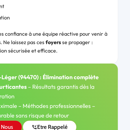
nt
ation
tes confiance à une équipe réactive pour venir à
s
. Ne laissez pas ces
foyers
se propager :
on sécurisée et efficace.
-Léger (94470) : Élimination complète
 urticantes
– Résultats garantis dès la
ration
ximale – Méthodes professionnelles –
rable sans risque de retour
 Nous
Etre Rappelé