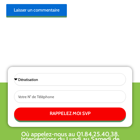
Sélectionnez
une
Tel
prestations
RAPPELEZ MOI SVP
Où appelez-nous au 01.84.25.40.38.
Interventions du Lundi au Samedi de