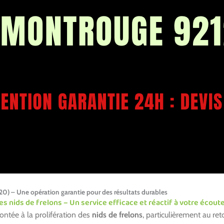
20) – Une opération garantie pour des résultats durables
es nids de frelons – Un service efficace et réactif à votre écout
ntée à la prolifération des
nids de frelons
, particulièrement au re