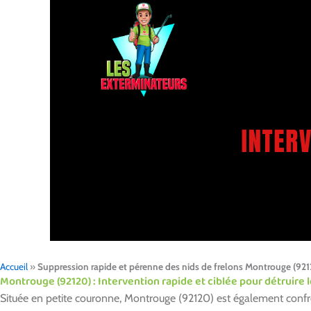
Accueil
»
Suppression rapide et pérenne des nids de frelons Montrouge (921
Montrouge (92120) : Intervention rapide et ciblée pour détruire l
Située en petite couronne, Montrouge (92120) est également confro