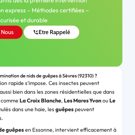
antis dès la première intervention
on express – Méthodes certifiées –
écurisée et durable
 Nous
Etre Rappelé
limination de nids de guêpes à Sèvres (92310) ?
ion rapide s’impose. Ces insectes peuvent
 aussi bien dans les zones résidentielles que dans
ge comme
La Croix Blanche
,
Les Mares Yvon
ou
Le
imulés dans une haie, les
guêpes
peuvent
s.
 de guêpes
en Essonne, intervient efficacement à