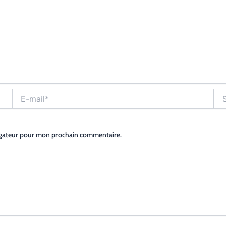
E-
Site
mail*
igateur pour mon prochain commentaire.