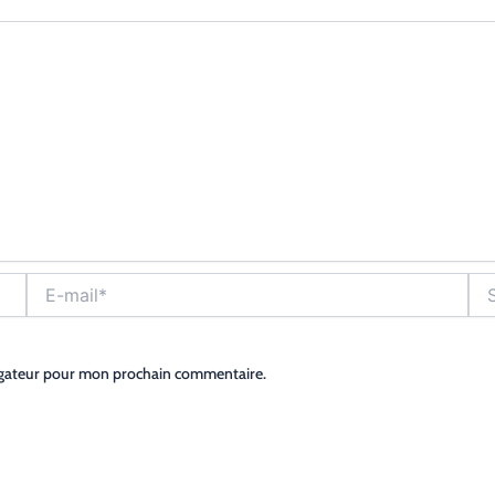
E-
Site
mail*
igateur pour mon prochain commentaire.