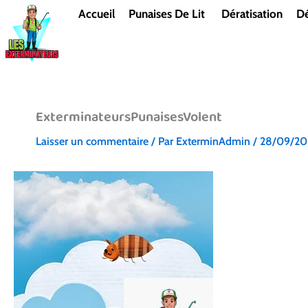
Aller
Accueil
Punaises De Lit
Dératisation
Dé
au
contenu
ExterminateursPunaisesVolent
Laisser un commentaire
/ Par
ExterminAdmin
/
28/09/20