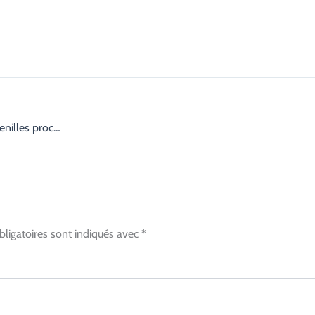
Société spécialisée dans la pose de pièges contre les chenilles processionnaires
ligatoires sont indiqués avec
*