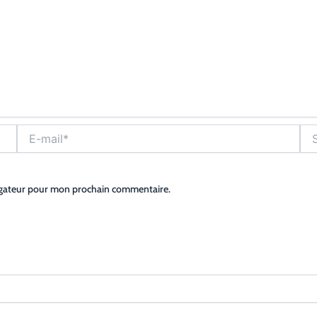
E-
Site
mail*
igateur pour mon prochain commentaire.