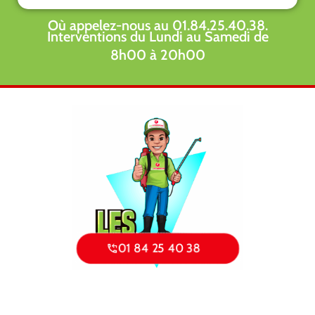
Où appelez-nous au 01.84.25.40.38.
Interventions du Lundi au Samedi de
8h00 à 20h00
01 84 25 40 38
Politique de confidentialité
Mentions légales
Prendre RDV
Dératisation
Désinsectisation