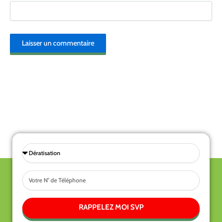
Sélectionnez
une
Tel
prestations
RAPPELEZ MOI SVP