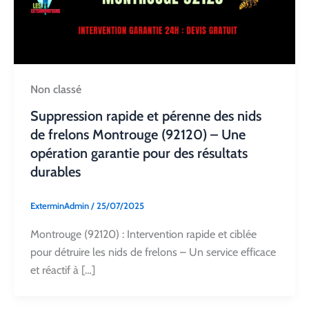
Non classé
Suppression rapide et pérenne des nids
de frelons Montrouge (92120) – Une
opération garantie pour des résultats
durables
ExterminAdmin
/
25/07/2025
Montrouge (92120) : Intervention rapide et ciblée
pour détruire les nids de frelons – Un service efficace
et réactif à […]