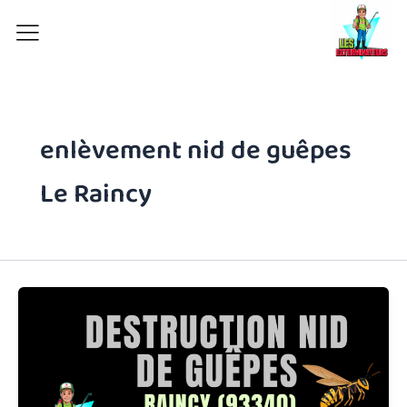
Aller
au
contenu
enlèvement nid de guêpes
Le Raincy