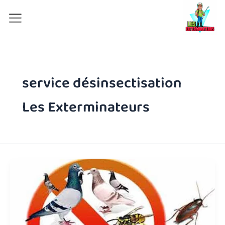
Aller
au
contenu
service désinsectisation
Les Exterminateurs