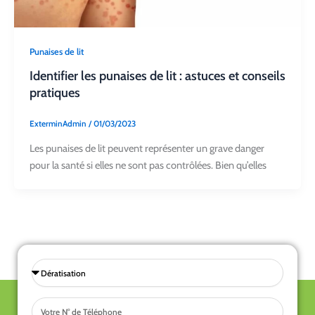
Punaises de lit
Identifier les punaises de lit : astuces et conseils
pratiques
ExterminAdmin
/
01/03/2023
Les punaises de lit peuvent représenter un grave danger
pour la santé si elles ne sont pas contrôlées. Bien qu’elles
Sélectionnez
une
Tel
prestations