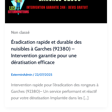
Non classé
Éradication rapide et durable des
nuisibles à Garches (92380) –
Intervention garantie pour une
dératisation efficace
ExterminAdmin
/
22/07/2025
Intervention rapide pour l’éradication des rongeurs à
Garches (92380)– Un service performant et réactif
pour votre dératisation Implantée dans les […]