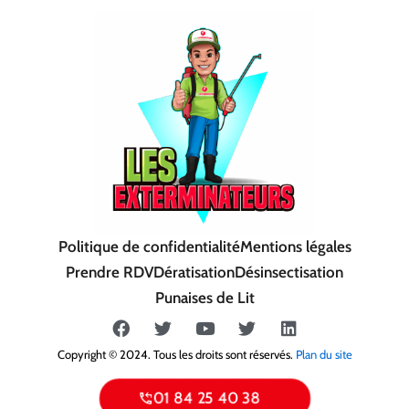
Politique de confidentialité
Mentions légales
Prendre RDV
Dératisation
Désinsectisation
Punaises de Lit
F
T
Y
T
L
a
w
o
w
i
c
i
u
i
n
Copyright © 2024. Tous les droits sont réservés.
Plan du site
e
t
t
t
k
b
t
u
t
e
01 84 25 40 38
o
e
b
e
d