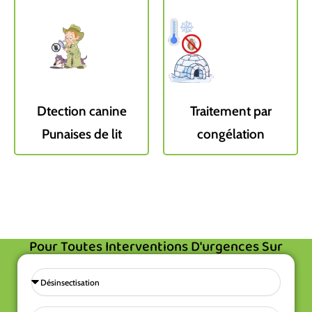
Dtection canine
Traitement par
Punaises de lit
congélation
Pour Toutes Interventions D'urgences Sur
L'Île-De-France, Demandez À Être Rappelé
Gratuitement
Sélectionnez
une