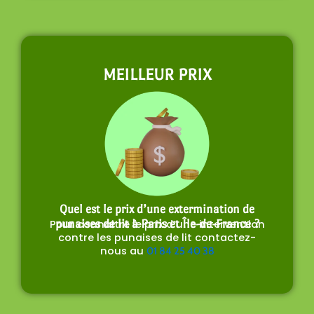
MEILLEUR PRIX
Quel est le prix d’une extermination de
Pour connaitre le prix d’une intervention
punaises de lit à Paris et Île-de-France ?
contre les punaises de lit contactez-
nous au
01 84 25 40 38