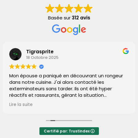
Basée sur
312 avis
Tigrasprite
18 Octobre 2025
Mon épouse a paniqué en découvrant un rongeur
dans notre cuisine. J'ai alors contacté les
exterminateurs sans tarder. Ils ont été hyper
réactifs et rassurants, gérant la situation
impeccablement. Grâce à leur efficacité, plus de
Lire la suite
signe de rat après leur passage. Un grand merci,
gars ! Vous avez fait du bon boulot.
Certifié par: Trustindex